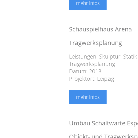
mehr Infos
Schauspielhaus Arena
Tragwerksplanung
Leistungen:
Skulptur
,
Stati
Tragwerksplanung
Datum: 2013
Projektort: Leipzig
mehr Infos
Umbau Schaltwarte Esp
Objekt- und Tragwerks