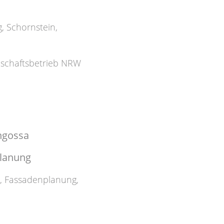
g
,
Schornstein
,
nschaftsbetrieb NRW
ngossa
planung
z
,
Fassadenplanung
,