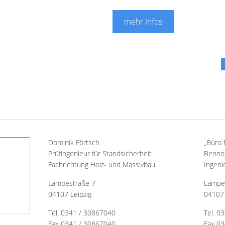
mehr Infos
Dominik Förtsch
„Büro 
Prüfingenieur für Standsicherheit
Benno,
Fachrichtung Holz- und Massivbau
Ingeni
Lampestraße 7
Lampe
04107 Leipzig
04107 
Tel. 0341 / 30867040
Tel. 0
Fax 0341 / 30867040
Fax 03