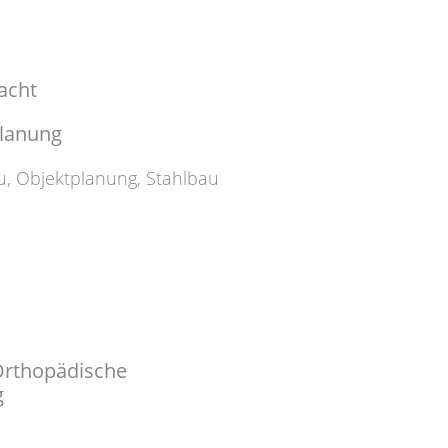
acht
planung
u
,
Objektplanung
,
Stahlbau
rthopädische
g