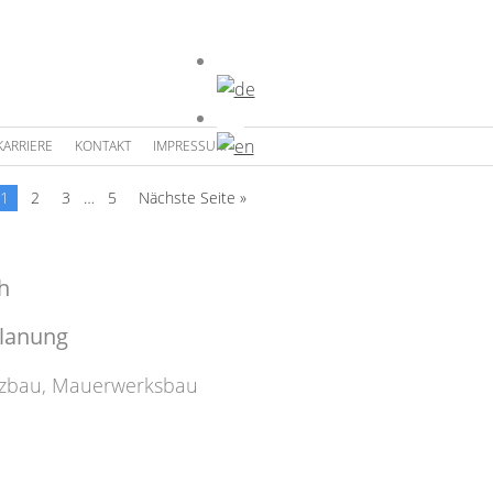
KARRIERE
KONTAKT
IMPRESSUM
1
2
3
…
5
Nächste Seite »
h
planung
zbau
,
Mauerwerksbau