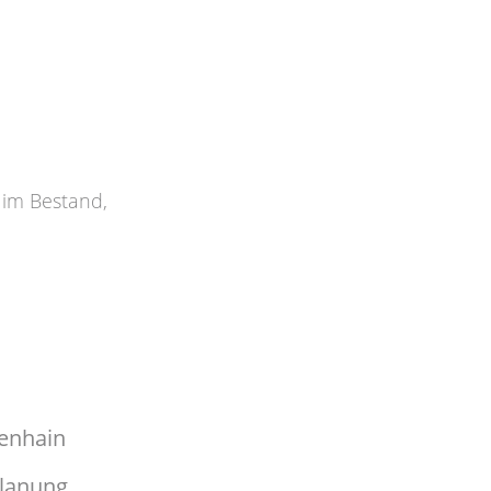
k im Bestand
,
enhain
planung