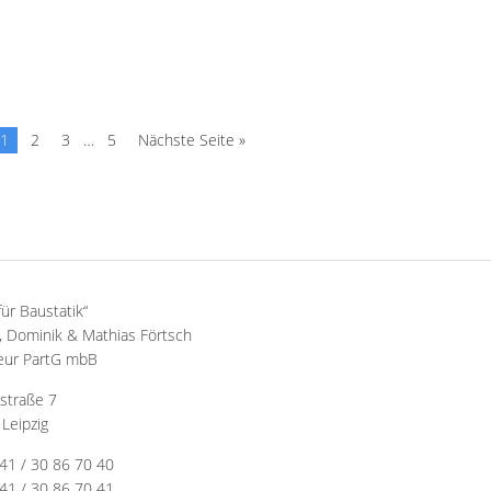
1
2
3
…
5
Nächste Seite »
für Baustatik“
 Dominik & Mathias Förtsch
eur PartG mbB
straße 7
Leipzig
341 / 30 86 70 40
41 / 30 86 70 41