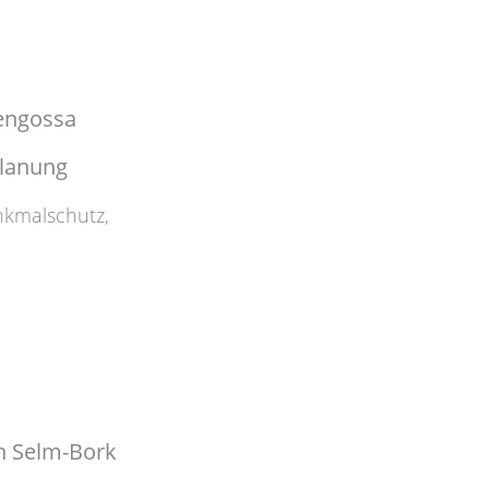
engossa
planung
kmalschutz
,
in Selm-Bork