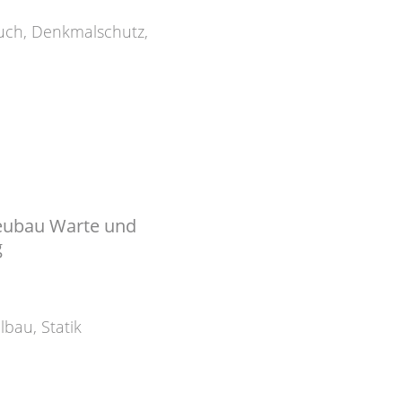
uch
,
Denkmalschutz
,
Neubau Warte und
g
hlbau
,
Statik