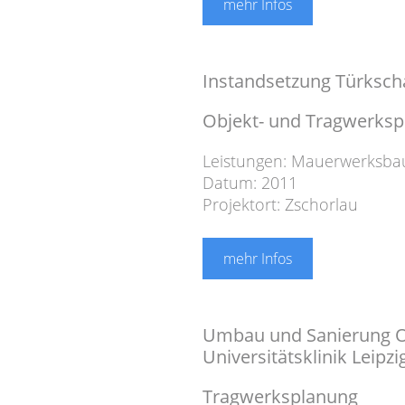
mehr Infos
Instandsetzung Türksch
Objekt- und Tragwerks
Leistungen:
Mauerwerksba
Datum: 2011
Projektort: Zschorlau
mehr Infos
Umbau und Sanierung O
Universitätsklinik Leipzi
Tragwerksplanung