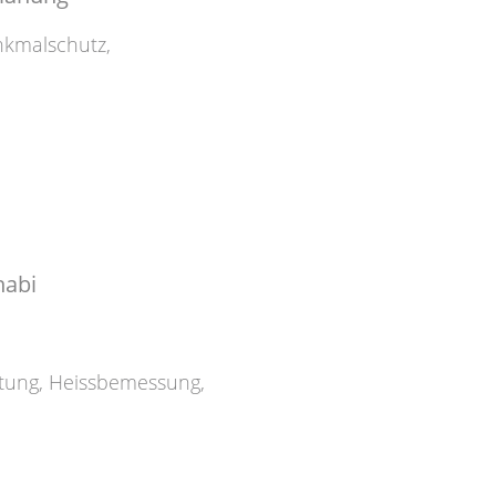
kmalschutz
,
habi
tung
,
Heissbemessung
,