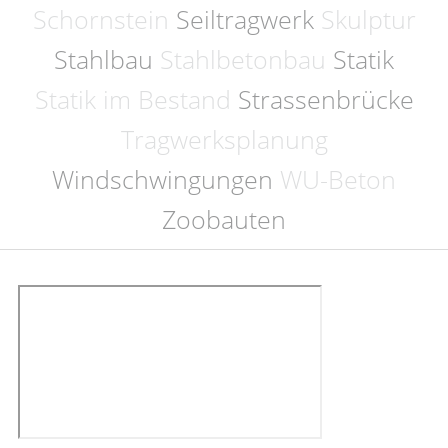
Schornstein
Seiltragwerk
Skulptur
Stahlbau
Stahlbetonbau
Statik
Statik im Bestand
Strassenbrücke
Tragwerksplanung
Windschwingungen
WU-Beton
Zoobauten