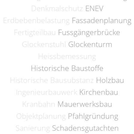
Denkmalschutz
ENEV
Erdbebenbelastung
Fassadenplanung
Fertigteilbau
Fussgängerbrücke
Glockenstuhl
Glockenturm
Heissbemessung
Historische Baustoffe
Historische Bausubstanz
Holzbau
Ingenieurbauwerk
Kirchenbau
Kranbahn
Mauerwerksbau
Objektplanung
Pfahlgründung
Sanierung
Schadensgutachten