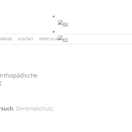
ARRIERE
KONTAKT
IMPRESSUM
rthopädische
g
rsuch
,
Denkmalschutz
,