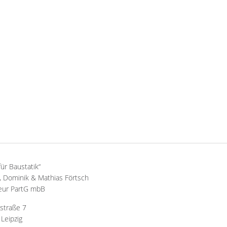
für Baustatik“
 Dominik & Mathias Förtsch
eur PartG mbB
straße 7
Leipzig